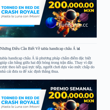
Những Điều Cần Biết Về tabla handicap châu Á 📊
tabla handicap châu Á là phương pháp chấm điểm đặc biệt
giúp cân bằng giữa hai đội bóng trong trận đấu. Thay vì đặt
cược theo kết quả trực tiếp, người chơi dựa vào mức chấp do
nhà cái đưa ra để xác định thắng thua.