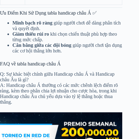
Ưu Điểm Khi Sử Dụng tabla handicap châu Á ✅
Minh bạch rõ ràng
giúp người chơi dễ dàng phân tích
và quyết định.
Giảm thiểu rủi ro
khi chọn chiến thuật phù hợp theo
từng mức chấp.
Cân bằng giữa các đội bóng
giúp người chơi tận dụng
các cơ hội thắng lớn hơn.
FAQ về tabla handicap châu Á
Q: Sự khác biệt chính giữa Handicap châu Á và Handicap
châu Âu là gì?
A: Handicap châu Á thường có các mức chênh lệch điểm rõ
ràng, kèm theo phân chia lợi nhuận cho cược hòa, trong khi
Handicap châu Âu chủ yếu dựa vào tỷ lệ thắng hoặc thua
thẳng.