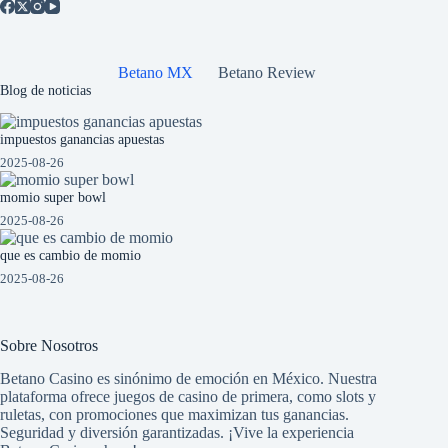
Betano MX
Betano Review
Blog de noticias
impuestos ganancias apuestas
2025-08-26
momio super bowl
2025-08-26
que es cambio de momio
2025-08-26
Sobre Nosotros
Betano Casino es sinónimo de emoción en México. Nuestra
plataforma ofrece juegos de casino de primera, como slots y
ruletas, con promociones que maximizan tus ganancias.
Seguridad y diversión garantizadas. ¡Vive la experiencia