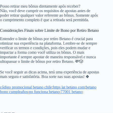
Posso retirar meu bônus diretamente após receber?
Não, você deve cumprir os requisitos de apostas antes de
poder retirar qualquer valor referente ao bônus. Somente após
o cumprimento completo é que a retirada será permitida.
Considerações Finais sobre Limite de Bono por Retiro Betano
Entender o limite de bônus por retiro Betano é crucial para
otimizar sua experiência na plataforma. Lembre-se de sempre
verificar os termos e condições, pois eles podem mudar e
impactar a forma como você utiliza os bônus. O mais
importante é sempre apostar de maneira responsável e nunca
ultrapassar o limite de bônus por retiro Betano. 💸🎲
Se você seguir as dicas acima, terá uma experiência de apostas
mais segura e satisfatória. Boa sorte nas suas apostas! 🍀
código promocional betano chile
;
https lat betano com
;
betano
bono cumpleaños
;
no funciona betano
;
77001 betano
;