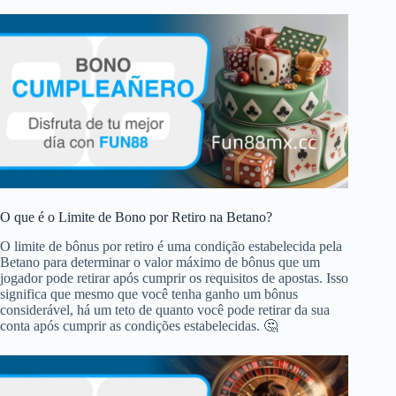
O que é o Limite de Bono por Retiro na Betano?
O limite de bônus por retiro é uma condição estabelecida pela
Betano para determinar o valor máximo de bônus que um
jogador pode retirar após cumprir os requisitos de apostas. Isso
significa que mesmo que você tenha ganho um bônus
considerável, há um teto de quanto você pode retirar da sua
conta após cumprir as condições estabelecidas. 🤔