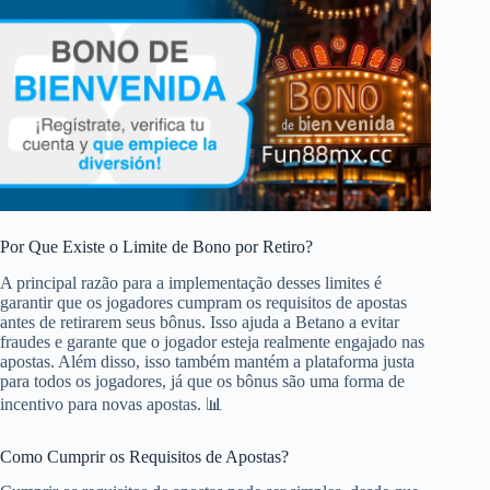
Por Que Existe o Limite de Bono por Retiro?
A principal razão para a implementação desses limites é
garantir que os jogadores cumpram os requisitos de apostas
antes de retirarem seus bônus. Isso ajuda a Betano a evitar
fraudes e garante que o jogador esteja realmente engajado nas
apostas. Além disso, isso também mantém a plataforma justa
para todos os jogadores, já que os bônus são uma forma de
incentivo para novas apostas. 📊
Como Cumprir os Requisitos de Apostas?