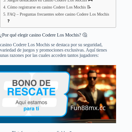
Juegos destacados en casino Codere Los Mochis 🎮
Cómo registrarse en casino Codere Los Mochis 📝
FAQ – Preguntas frecuentes sobre casino Codere Los Mochis
❓
¿Por qué elegir casino Codere Los Mochis? 🤔
casino Codere Los Mochis se destaca por su seguridad,
variedad de juegos y promociones exclusivas. Aquí tienes
unas razones por las cuales acceden tantos jugadores: