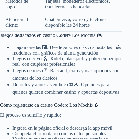
Métodos de
Tarjetas, monederos electrónicos,
pago
transferencias bancarias
Atención al
Chat en vivo, correo y teléfono
cliente
disponible las 24 horas
Juegos destacados en casino Codere Los Mochis 🎮
Tragamonedas 🎰: Desde sabores clásicos hasta las más
modernas con gráficos de última generación
Juegos en vivo 🕺: Ruleta, blackjack y poker en tiempo
real, con crupieres profesionales
Juegos de mesa 🃏: Baccarat, craps y más opciones para
amantes de los clásicos
Deportes y apuestas en línea ⚽🎾: Opciones para
quiénes quieren combinar casino y apuestas deportivas
Cómo registrarse en casino Codere Los Mochis 📝
El proceso es sencillo y rápido:
Ingresa en la página oficial o descarga la app móvil
Completa el formulario con tus datos personales