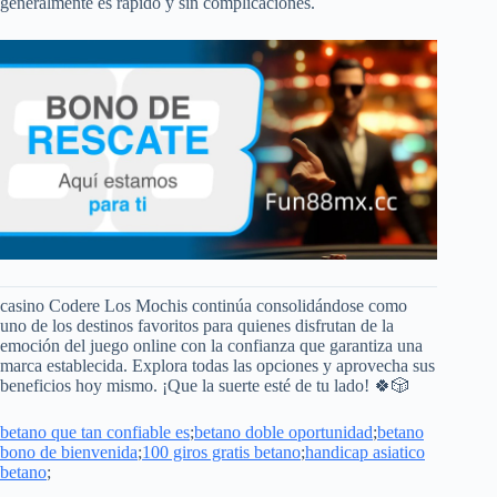
generalmente es rápido y sin complicaciones.
casino Codere Los Mochis continúa consolidándose como
uno de los destinos favoritos para quienes disfrutan de la
emoción del juego online con la confianza que garantiza una
marca establecida. Explora todas las opciones y aprovecha sus
beneficios hoy mismo. ¡Que la suerte esté de tu lado! 🍀🎲
betano que tan confiable es
;
betano doble oportunidad
;
betano
bono de bienvenida
;
100 giros gratis betano
;
handicap asiatico
betano
;