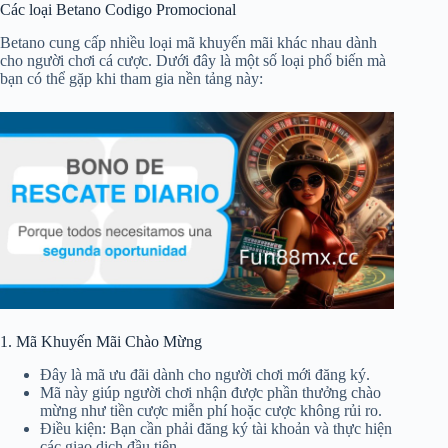
Các loại Betano Codigo Promocional
Betano cung cấp nhiều loại mã khuyến mãi khác nhau dành
cho người chơi cá cược. Dưới đây là một số loại phổ biến mà
bạn có thể gặp khi tham gia nền tảng này:
1. Mã Khuyến Mãi Chào Mừng
Đây là mã ưu đãi dành cho người chơi mới đăng ký.
Mã này giúp người chơi nhận được phần thưởng chào
mừng như tiền cược miễn phí hoặc cược không rủi ro.
Điều kiện: Bạn cần phải đăng ký tài khoản và thực hiện
các giao dịch đầu tiên.