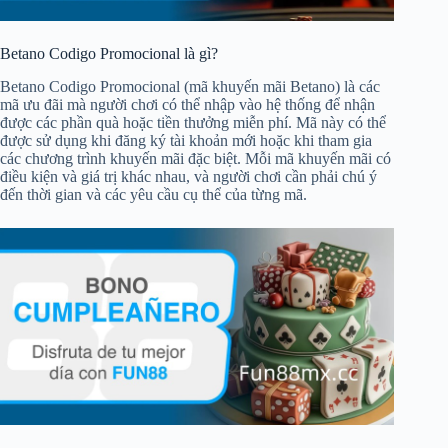
Betano Codigo Promocional là gì?
Betano Codigo Promocional (mã khuyến mãi Betano) là các
mã ưu đãi mà người chơi có thể nhập vào hệ thống để nhận
được các phần quà hoặc tiền thưởng miễn phí. Mã này có thể
được sử dụng khi đăng ký tài khoản mới hoặc khi tham gia
các chương trình khuyến mãi đặc biệt. Mỗi mã khuyến mãi có
điều kiện và giá trị khác nhau, và người chơi cần phải chú ý
đến thời gian và các yêu cầu cụ thể của từng mã.