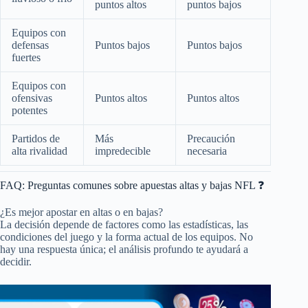
puntos altos
puntos bajos
Equipos con
defensas
Puntos bajos
Puntos bajos
fuertes
Equipos con
ofensivas
Puntos altos
Puntos altos
potentes
Partidos de
Más
Precaución
alta rivalidad
impredecible
necesaria
FAQ: Preguntas comunes sobre apuestas altas y bajas NFL ❓
¿Es mejor apostar en altas o en bajas?
La decisión depende de factores como las estadísticas, las
condiciones del juego y la forma actual de los equipos. No
hay una respuesta única; el análisis profundo te ayudará a
decidir.