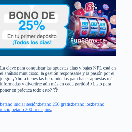
La clave para conquistar las apuestas altas y bajas NFL está en
el análisis minucioso, la gestión responsable y la pasión por el
juego. ¡Ahora tienes las herramientas para hacer apuestas más
informadas y divertirte aún más en cada partido! ¿Listo para
poner en práctica todo esto? 🏆
betano iniciar sesión
;
betano 250 gratis
;
betano ios
;
betano
inicio
;
betano 200 free spins
;