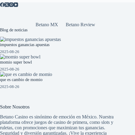
Betano MX
Betano Review
Blog de noticias
impuestos ganancias apuestas
2025-08-26
momio super bowl
2025-08-26
que es cambio de momio
2025-08-26
Sobre Nosotros
Betano Casino es sinónimo de emoción en México. Nuestra
plataforma ofrece juegos de casino de primera, como slots y
ruletas, con promociones que maximizan tus ganancias.
Seguridad y diversión garantizadas. ¡Vive la experiencia