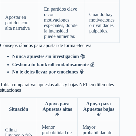
En partidos clave
o con
Cuando hay
Apostar en
motivaciones
motivaciones
partidos con
especiales, donde
o rivalidades
alta narrativa
la intensidad
palpables.
puede aumentar.
Consejos rápidos para apostar de forma efectiva
Nunca apuestes sin investigación
📚
Gestiona tu bankroll cuidadosamente
💰
No te dejes llevar por emociones
🧠
Tabla comparativa: apuestas altas y bajas NFL en diferentes
situaciones
Apoyo para
Apoyo para
Situación
Apuestas altas
Apuestas bajas
🏈
🏈
Menor
Mayor
Clima
probabilidad de
probabilidad de
lluvioso o frío